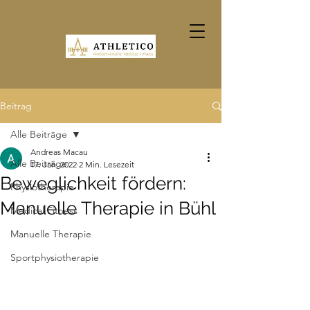
Beitrag
Alle Beiträge
Andreas Macau
Alle Beiträge
17. Jan. 2022
2 Min. Lesezeit
Beweglichkeit fördern:
Physiotherapie
Manuelle Therapie in Bühl
Medical Fitness
Manuelle Therapie
Sportphysiotherapie