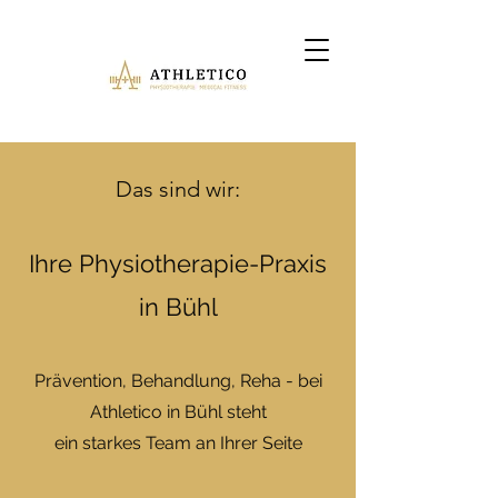
Das sind wir:
Ihre Physiotherapie-Praxis
in Bühl
Prävention, Behandlung, Reha - bei
Athletico in Bühl steht
ein starkes Team an Ihrer Seite